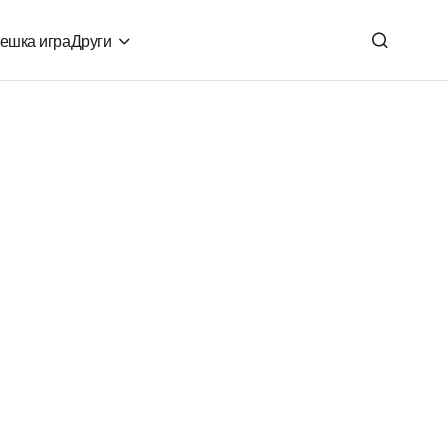
ешка игра
Други