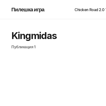
Пилешка игра
Chicken Road 2.0
Kingmidas
Публикация 1