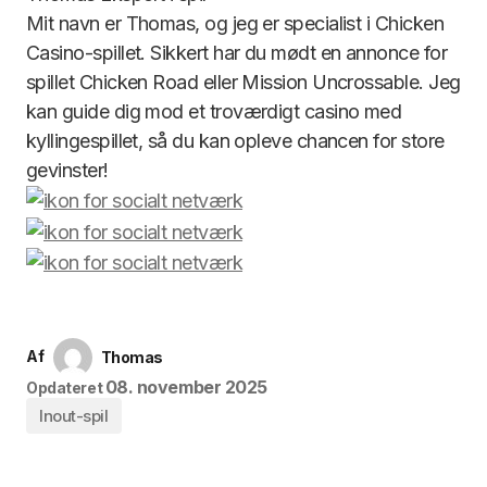
Mit navn er Thomas, og jeg er specialist i Chicken
Casino-spillet. Sikkert har du mødt en annonce for
spillet Chicken Road eller Mission Uncrossable. Jeg
kan guide dig mod et troværdigt casino med
kyllingespillet, så du kan opleve chancen for store
gevinster!
Af
Thomas
08. november 2025
Opdateret
Inout-spil