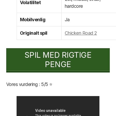
Volatilitet
hardcore
Mobilvenlig
Ja
Originalt spil
Chicken Road 2
SPIL MED RIGTIGE
PENGE
Vores vurdering : 5/5 ⭐